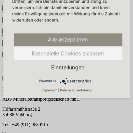
Dritten, um ihre Dienste anzubieten und stetig zu
Vorname *
verbessern. Ich bin damit einverstanden und kann
meine Einwilligung jederzeit mit Wirkung für die Zukunft
Name*
widerrufen oder ändern.
E-Mail-Adresse *
Telefon *
Alle akzeptieren
Foto
Essenzielle Cookies zulassen
Bild hinzufügen
PNG / JPG (max. 10 MB)
Einstellungen
* Pflichtfelder
weiter
Powered by
Rico Schiller
Impressum
|
Datenschutzerklärung
ABS Mineralöltransportgesellschaft mbH
Höfartsmühlstraße 2
85088 Vohburg
Tel.: +49 (911) 9689515